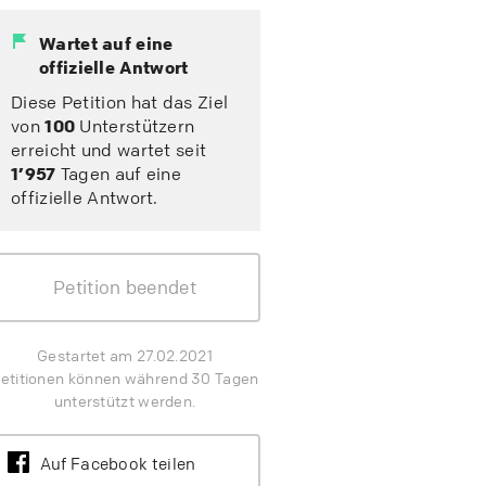
Wartet auf eine
offizielle Antwort
Diese Petition hat das Ziel
von
100
Unterstützern
erreicht und wartet seit
1’957
Tagen auf eine
offizielle Antwort.
Petition beendet
Gestartet am 27.02.2021
etitionen können während 30 Tagen
unterstützt werden.
Auf Facebook teilen