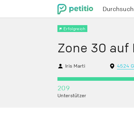
Durchsuch
Menu
Erfolgreich
Zone 30 auf
Iris Marti
4524 G
209
0
Unterstützer
Tage
verbleiben