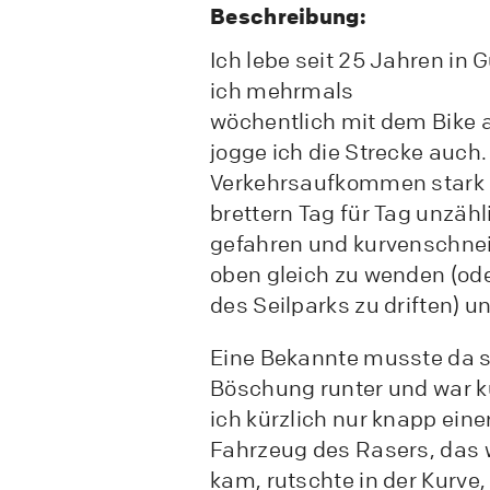
Beschreibung:
Ich lebe seit 25 Jahren in 
ich mehrmals
wöchentlich mit dem Bike
jogge ich die Strecke auch. 
Verkehrsaufkommen stark
brettern Tag für Tag unzäh
gefahren und kurvenschnei
oben gleich zu wenden (od
des Seilparks zu driften) u
Eine Bekannte musste da s
Böschung runter und war k
ich kürzlich nur knapp einer
Fahrzeug des Rasers, das
kam, rutschte in der Kurve,