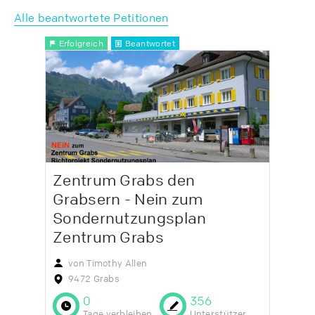
Alle beantwortete Petitionen
Erfolgreich
Beantwortet
Zentrum Grabs den
Grabsern - Nein zum
Sondernutzungsplan
Zentrum Grabs
von Timothy Allen
9472 Grabs
0
356
Tage verbleiben
Unterstützer