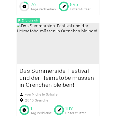
26
845
Tage verbleiben
Unterstützer
Erfolgreich
Das Summerside-Festival
und der Heimatobe müssen
in Grenchen bleiben!
von Michelle Schaller
2540 Grenchen
1
1119
Tag verbleibt
Unterstützer