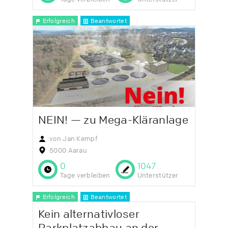
Erfolgreich
Beantwortet
NEIN! — zu Mega-Kläranlage
von Jan Kempf
5000 Aarau
0
1047
Tage verbleiben
Unterstützer
Erfolgreich
Beantwortet
Kein alternativloser
Parkplatzabbau an der