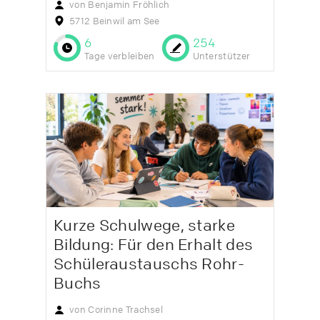
von Benjamin Fröhlich
5712 Beinwil am See
6
254
Tage verbleiben
Unterstützer
Kurze Schulwege, starke
Bildung: Für den Erhalt des
Schüleraustauschs Rohr-
Buchs
von Corinne Trachsel