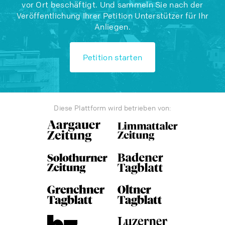
vor Ort beschäftigt. Und sammeln Sie nach der
Veröffentlichung Ihrer Petition Unterstützer für Ihr
Anliegen.
Petition starten
Diese Plattform wird betrieben von: