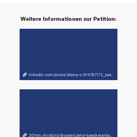
Weitere Informationen zur Petition:
linkedin.com/posts/diana-c-519787172_zaesrich-baeuckeranlage-schulsicherheit-share-7456991420533616640-aIRs?utm_source=share&utm_medium=member_desktop&rcm=ACoAACkMriUB0eUKlW8IzUyTwmwHIjyF-oHCyFQ
20min.ch/story/drogenszene-baeckeranlage-crack-konsum-zuercher-quartier-schlaegt-alarm-103394407