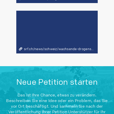
srf.ch/news/schweiz/wachsende-drogenszene-zuerich-so-will-die-stadt-zuerich-das-drogenproblem-in-den-griff-bekommen
Neue Petition starten
Das ist Ihre Chance, etwas zu verändern.
Beschreiben Sie eine Idee oder ein Problem, das Sie
vor Ort beschäftigt. Und sammeln Sie nach der
Veröffentlichung Ihrer Petition Unterstützer für Ihr