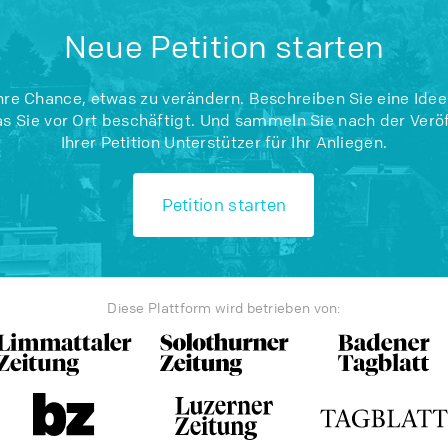
Neue Petition starten
Ihre Chance, etwas zu verändern. Beschreiben Sie eine Idee
s Sie vor Ort beschäftigt. Und sammeln Sie nach der Verö
Ihrer Petition Unterstützer für Ihr Anliegen.
Petition starten
Diese Plattform wird betrieben von: