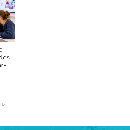
e
 des
r-
ützer