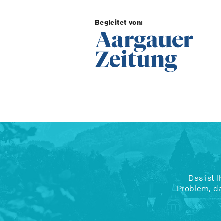
Begleitet von:
Das ist 
Problem, da