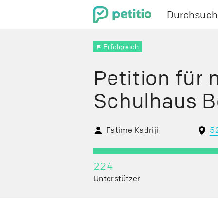
Durchsuch
Menu
Erfolgreich
Petition für
Schulhaus B
Fatime Kadriji
5
224
0
Unterstützer
Tage
verbleiben