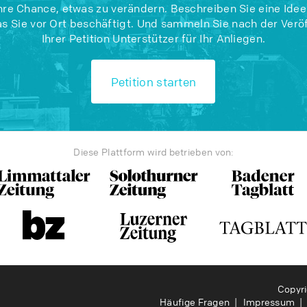
Ihre Chance, etwas zu verändern. Beschreiben Sie eine Idee
s Sie vor Ort beschäftigt. Und sammeln Sie nach der Verö
Ihrer Petition Unterstützer für Ihr Anliegen.
Petition starten
Diese Plattform wird betrieben von:
Copyr
Häufige Fragen
Impressum