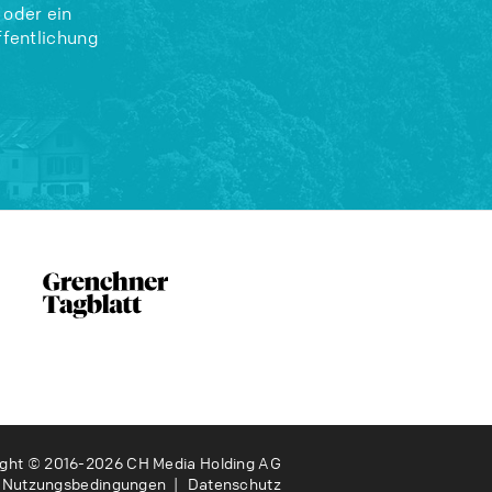
 oder ein
ffentlichung
ight © 2016-2026 CH Media Holding AG
Nutzungsbedingungen
Datenschutz