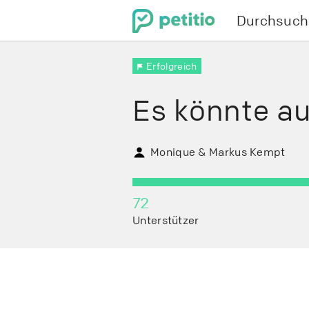
Durchsuch
Menu
Erfolgreich
Es könnte auc
Monique & Markus Kempt
72
0
Unterstützer
Tage
verbleiben